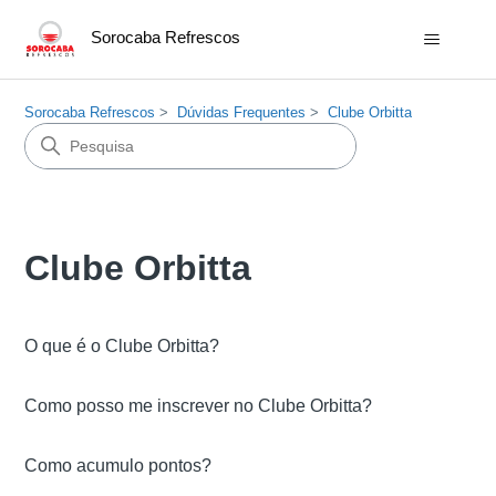
Sorocaba Refrescos
Sorocaba Refrescos
Dúvidas Frequentes
Clube Orbitta
Clube Orbitta
O que é o Clube Orbitta?
Como posso me inscrever no Clube Orbitta?
Como acumulo pontos?